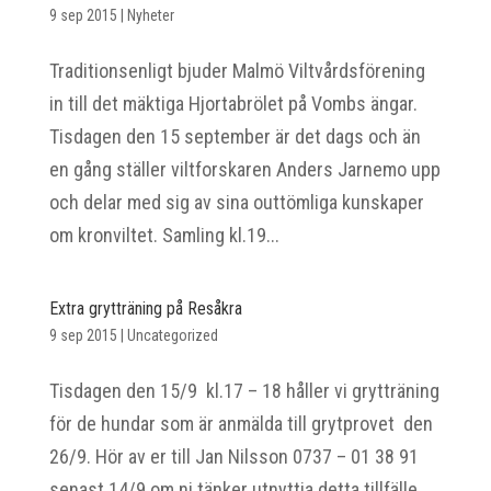
9 sep 2015
|
Nyheter
Traditionsenligt bjuder Malmö Viltvårdsförening
in till det mäktiga Hjortabrölet på Vombs ängar.
Tisdagen den 15 september är det dags och än
en gång ställer viltforskaren Anders Jarnemo upp
och delar med sig av sina outtömliga kunskaper
om kronviltet. Samling kl.19...
Extra grytträning på Resåkra
9 sep 2015
|
Uncategorized
Tisdagen den 15/9 kl.17 – 18 håller vi grytträning
för de hundar som är anmälda till grytprovet den
26/9. Hör av er till Jan Nilsson 0737 – 01 38 91
senast 14/9 om ni tänker utnyttja detta tillfälle.