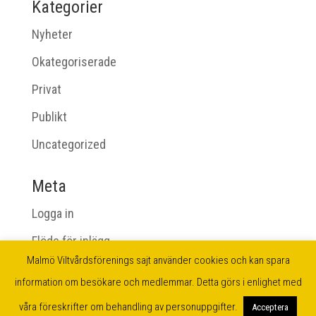
Kategorier
Nyheter
Okategoriserade
Privat
Publikt
Uncategorized
Meta
Logga in
Flöde för inlägg
Malmö Viltvårdsförenings sajt använder cookies och kan spara
Flöde för kommentarer
information om besökare och medlemmar. Detta görs i enlighet med
WordPress.org
våra föreskrifter om behandling av personuppgifter.
Acceptera