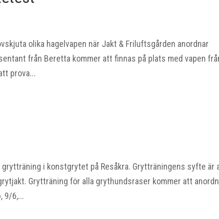
ovskjuta olika hagelvapen när Jakt & Friluftsgården anordnar
entant från Beretta kommer att finnas på plats med vapen frå
tt prova...
rytträning i konstgrytet på Resåkra. Grytträningens syfte är 
grytjakt. Grytträning för alla grythundsraser kommer att anord
 9/6,...