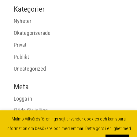
Kategorier
Nyheter
Okategoriserade
Privat
Publikt
Uncategorized
Meta
Logga in
Flöde för inlägg
Malmö Viltvårdsförenings sajt använder cookies och kan spara
Flöde för kommentarer
information om besökare och medlemmar. Detta görs i enlighet med
WordPress.org