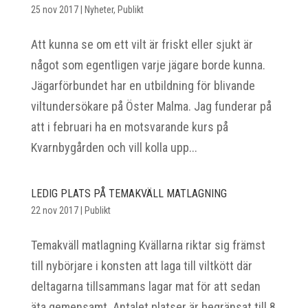
25 nov 2017
|
Nyheter
,
Publikt
Att kunna se om ett vilt är friskt eller sjukt är
något som egentligen varje jägare borde kunna.
Jägarförbundet har en utbildning för blivande
viltundersökare på Öster Malma. Jag funderar på
att i februari ha en motsvarande kurs på
Kvarnbygården och vill kolla upp...
LEDIG PLATS PÅ TEMAKVÄLL MATLAGNING
22 nov 2017
|
Publikt
Temakväll matlagning Kvällarna riktar sig främst
till nybörjare i konsten att laga till viltkött där
deltagarna tillsammans lagar mat för att sedan
äta gemensamt. Antalet platser är begränsat till 8