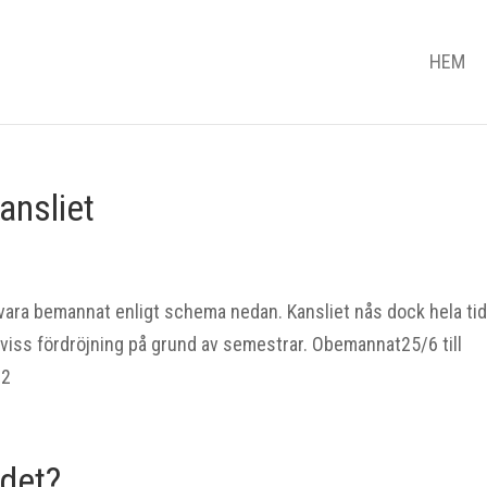
HEM
ansliet
ra bemannat enligt schema nedan. Kansliet nås dock hela ti
iss fördröjning på grund av semestrar. Obemannat25/6 till
12
det?