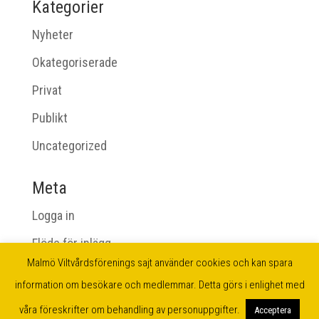
Kategorier
Nyheter
Okategoriserade
Privat
Publikt
Uncategorized
Meta
Logga in
Flöde för inlägg
Malmö Viltvårdsförenings sajt använder cookies och kan spara
Flöde för kommentarer
information om besökare och medlemmar. Detta görs i enlighet med
WordPress.org
våra föreskrifter om behandling av personuppgifter.
Acceptera