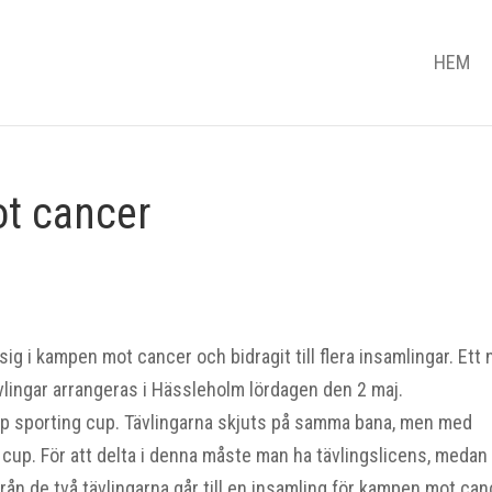
HEM
t cancer
sig i kampen mot cancer och bidragit till flera insamlingar. Ett 
tävlingar arrangeras i Hässleholm lördagen den 2 maj.
rp sporting cup. Tävlingarna skjuts på samma bana, men med
cup. För att delta i denna måste man ha tävlingslicens, medan
från de två tävlingarna går till en insamling för kampen mot can