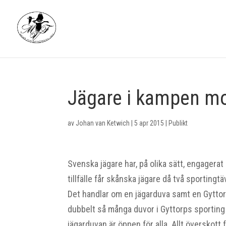
Jägare i kampen mo
av
Johan van Ketwich
|
5 apr 2015
|
Publikt
Svenska jägare har, på olika sätt, engagerat 
tillfälle får skånska jägare då två sporting
Det handlar om en jägarduva samt en Gytto
dubbelt så många duvor i Gyttorps sporting 
jägarduvan är öppen för alla. Allt överskott 