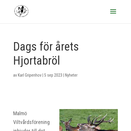
Dags för årets
Hjortabröl
av
Karl Gripenhov
|
5 sep 2023
|
Nyheter
Malmö
Viltvårdsförening
inbjuder till det