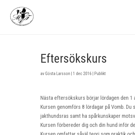
Eftersökskurs
av
Gösta Larsson
|
1 dec 2016
|
Publikt
Nästa eftersökskurs börjar lördagen den 1 
Kursen genomförs 8 lördagar på Vomb. Du sk
jakthundsras samt ha spårkunskaper motsvar
Kursen förbereder dig och din hund inför de
Kursen omfattar såväl teori som praktik oc