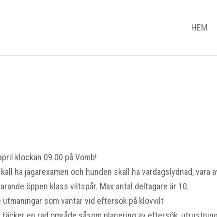
HEM
april klockan 09.00 på Vomb!
all ha jägarexamen och hunden skall ha vardagslydnad, vara a
ande öppen klass viltspår. Max antal deltagare är 10.
 utmaningar som väntar vid eftersök på klövvilt
h täcker en rad område såsom planering av eftersök, utrustning