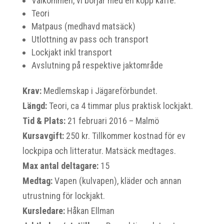
Välkommen, vi börjar med en kopp kaffe.
Teori
Matpaus (medhavd matsäck)
Utlottning av pass och transport
Lockjakt inkl transport
Avslutning på respektive jaktområde
Krav:
Medlemskap i Jägareförbundet.
Längd:
Teori, ca 4 timmar plus praktisk lockjakt.
Tid & Plats:
21 februari 2016 – Malmö
Kursavgift:
250 kr. Tillkommer kostnad för ev
lockpipa och litteratur. Matsäck medtages.
Max antal deltagare:
15
Medtag:
Vapen (kulvapen), kläder och annan
utrustning för lockjakt.
Kursledare:
Håkan Ellman