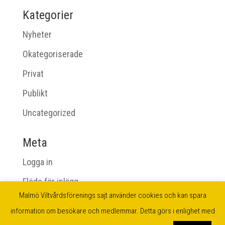
Kategorier
Nyheter
Okategoriserade
Privat
Publikt
Uncategorized
Meta
Logga in
Flöde för inlägg
Malmö Viltvårdsförenings sajt använder cookies och kan spara
Flöde för kommentarer
information om besökare och medlemmar. Detta görs i enlighet med
WordPress.org