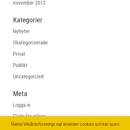
november 2012
Kategorier
Nyheter
Okategoriserade
Privat
Publikt
Uncategorized
Meta
Logga in
Flöde för inlägg
Malmö Viltvårdsförenings sajt använder cookies och kan spara
Flöde för kommentarer